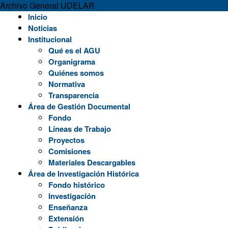
Archivo General UDELAR
Skip
Inicio
to
Noticias
content
Institucional
Qué es el AGU
Organigrama
Quiénes somos
Normativa
Transparencia
Área de Gestión Documental
Fondo
Líneas de Trabajo
Proyectos
Comisiones
Materiales Descargables
Área de Investigación Histórica
Fondo histórico
Investigación
Enseñanza
Extensión