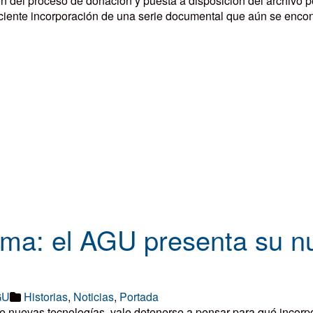
 del proceso de donación y puesta a disposición del archivo 
reciente incorporación de una serie documental que aún se enco
ama: el AGU presenta su n
GU
Historias
,
Noticias
,
Portada
bre nuevas tecnologías, vale detenerse a pensar para qué inco