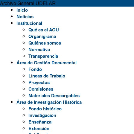
Archivo General UDELAR
Skip
Inicio
to
Noticias
content
Institucional
Qué es el AGU
Organigrama
Quiénes somos
Normativa
Transparencia
Área de Gestión Documental
Fondo
Líneas de Trabajo
Proyectos
Comisiones
Materiales Descargables
Área de Investigación Histórica
Fondo histórico
Investigación
Enseñanza
Extensión