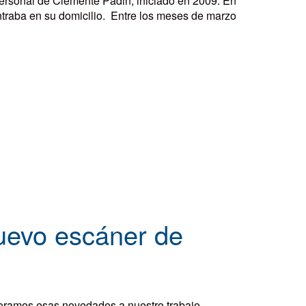
personal de Clemente Padin, iniciado en 2009. En
ntraba en su domicilio. Entre los meses de marzo
uevo escáner de
rporamos esas novedades a nuestro trabajo