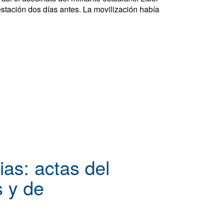
stación dos días antes. La movilización había
ias: actas del
 y de