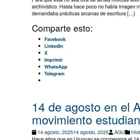
archivístico. Hasta hace poco no había imagen 
demandaba prácticas arcanas de escritura […]
Comparte esto:
Facebook
LinkedIn
X
Imprimir
WhatsApp
Telegram
14 de agosto en el 
movimiento estudiant
14 agosto, 2025
14 agosto, 2025
AGU
Hist
Hace años que en Uruguay se conmemora el 14 de a