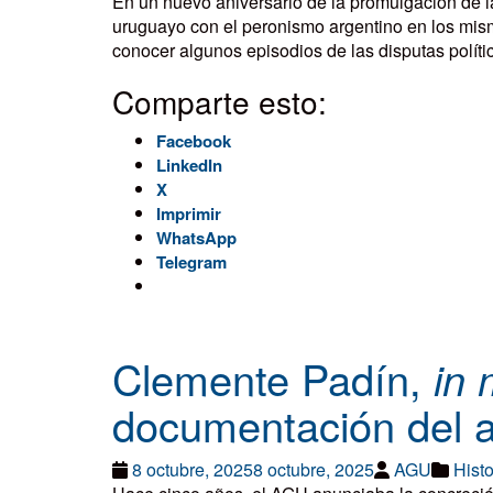
En un nuevo aniversario de la promulgación de l
uruguayo con el peronismo argentino en los mism
conocer algunos episodios de las disputas políti
Comparte esto:
Facebook
LinkedIn
X
Imprimir
WhatsApp
Telegram
Clemente Padín,
in
documentación del ar
8 octubre, 2025
8 octubre, 2025
AGU
Histo