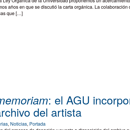
a Ley Orgánica de la Universidad proponemos un acercamiento a
os años en que se discutió la carta orgánica. La colaboración 
cas que […]
: el AGU incorp
 memoriam
chivo del artista
rias
,
Noticias
,
Portada