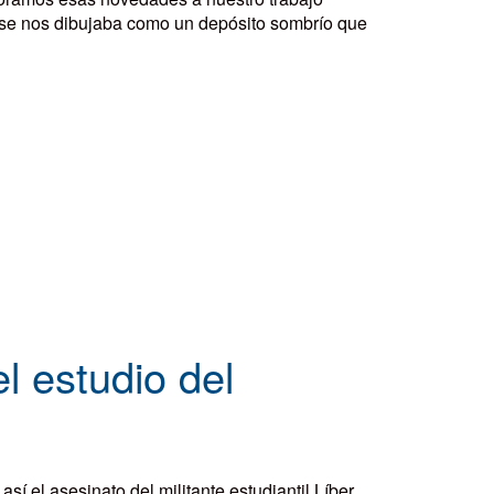
 se nos dibujaba como un depósito sombrío que
l estudio del
 el asesinato del militante estudiantil Líber