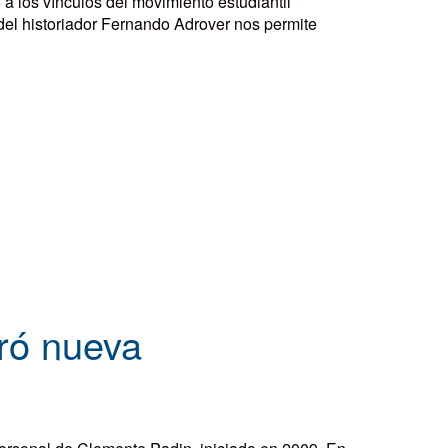
 los vínculos del movimiento estudiantil
del historiador Fernando Adrover nos permite
oró nueva