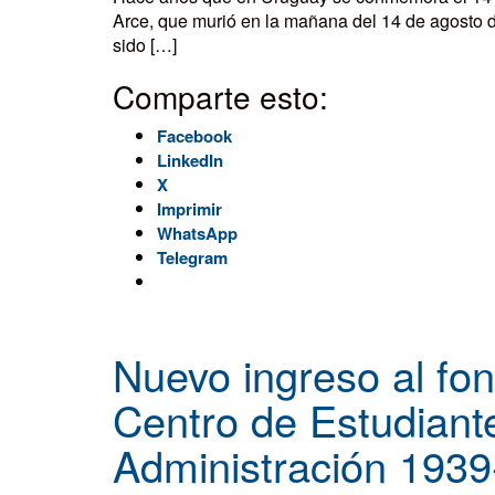
Arce, que murió en la mañana del 14 de agosto de
sido […]
Comparte esto:
Facebook
LinkedIn
X
Imprimir
WhatsApp
Telegram
Nuevo ingreso al fon
Centro de Estudiant
Administración 193