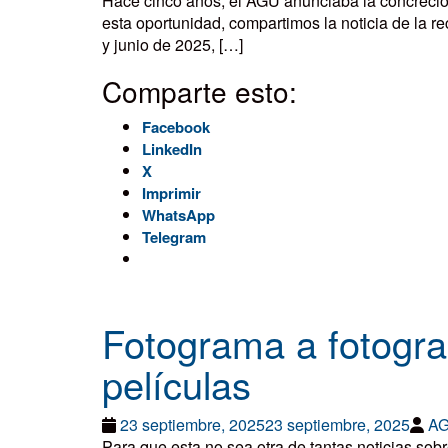
Hace cinco años, el AGU anunciaba la concreción
esta oportunidad, compartimos la noticia de la 
y junio de 2025, […]
Comparte esto:
Facebook
LinkedIn
X
Imprimir
WhatsApp
Telegram
Fotograma a fotogr
películas
23 septiembre, 2025
23 septiembre, 2025
A
Para que esta no sea otra de tantas noticias so