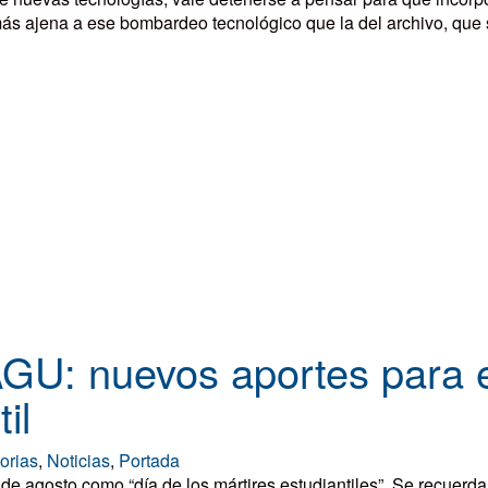
más ajena a ese bombardeo tecnológico que la del archivo, que
AGU: nuevos aportes para e
il
orias
,
Noticias
,
Portada
gosto como “día de los mártires estudiantiles”. Se recuerda así