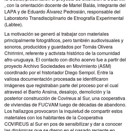
, con la orientación docente de Mariel Balás, integrante del
LAPA y de Eduardo Álvarez Pedrosián, responsable del
Laboratorio Transdisciplinario de Etnografía Experimental
(Labtee).
La motivación se generó al trabajar con materiales
principalmente fotográficos, pero también audiovisuales y
sonoros, producidos y guardados por Tomás Olivera
Chirimini, referente y activista histórico de la comunidad
afro-uruguaya. El contacto con dicho acervo fue a partir del
proyecto Archivo Sociedades en Movimiento (ASM)
coordinado por el historiador Diego Sempol. Entre la
valiosa documentación procesada se identificaron
imágenes que registraban parte del proceso por el cual
atravesó el Barrio Ansina, desalojo, demolición y la
posterior construcción de Covireus al Sur, una cooperativa
de viviendas de FUCVAM luego de décadas de abandono.
Los hallazgos provocaron la inquietud de compartir estos
materiales con los habitantes de la Cooperativa
COVIREUS al Sur en pos de sensibilizar y dar a conocer
las dinámicas que se dieron en el pasado reciente en