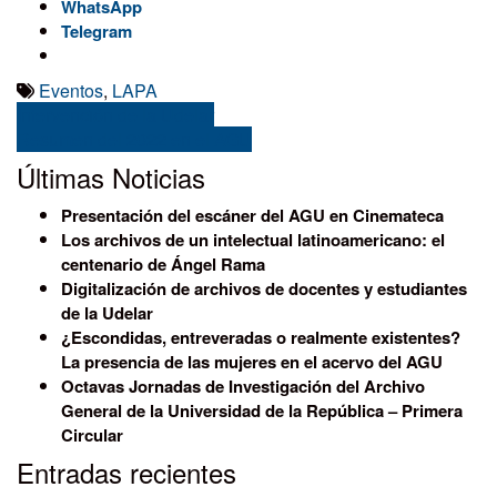
WhatsApp
Telegram
Eventos
,
LAPA
Navegación
Intervención de la Udelar
Resumen del 2022 en el AGU
de
Últimas Noticias
entradas
Presentación del escáner del AGU en Cinemateca
Los archivos de un intelectual latinoamericano: el
centenario de Ángel Rama
Digitalización de archivos de docentes y estudiantes
de la Udelar
¿Escondidas, entreveradas o realmente existentes?
La presencia de las mujeres en el acervo del AGU
Octavas Jornadas de Investigación del Archivo
General de la Universidad de la República – Primera
Circular
Entradas recientes