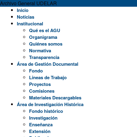
Archivo General UDELAR
Skip
Inicio
to
Noticias
content
Institucional
Qué es el AGU
Organigrama
Quiénes somos
Normativa
Transparencia
Área de Gestión Documental
Fondo
Líneas de Trabajo
Proyectos
Comisiones
Materiales Descargables
Área de Investigación Histórica
Fondo histórico
Investigación
Enseñanza
Extensión